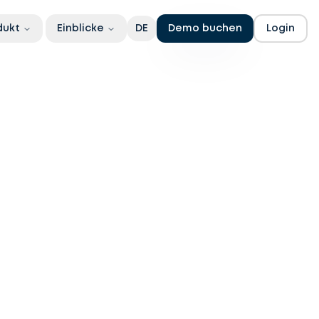
dukt
Einblicke
DE
Demo buchen
Login